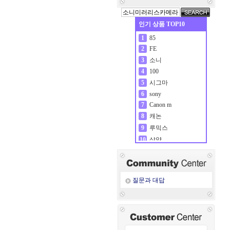
인기 상품 TOP10
85
1
FE
2
소니
3
100
4
시그마
5
sony
6
Canon m
7
캐논
8
루믹스
9
삼양
10
질문과 대답