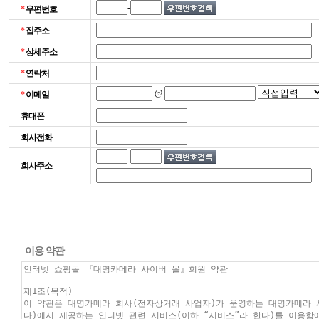
-
*
우편번호
*
집주소
*
상세주소
*
연락처
@
*
이메일
휴대폰
회사전화
-
회사주소
이용 약관