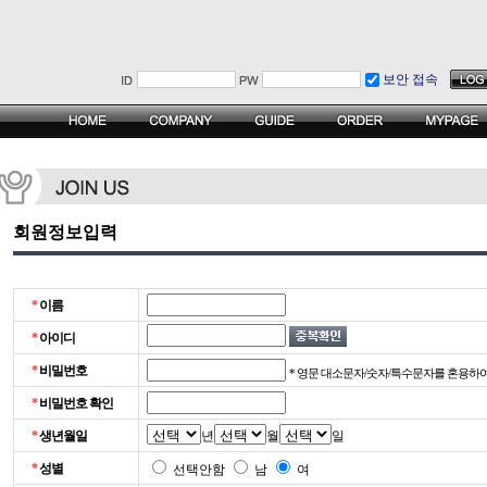
보안 접속
회원정보입력
*
이름
*
아이디
*
비밀번호
* 영문 대소문자/숫자/특수문자를 혼용하여 2
*
비밀번호 확인
*
생년월일
년
월
일
*
성별
선택안함
남
여