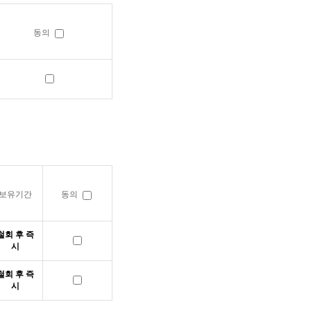
동의
보유기간
동의
철회 후 즉
시
철회 후 즉
시