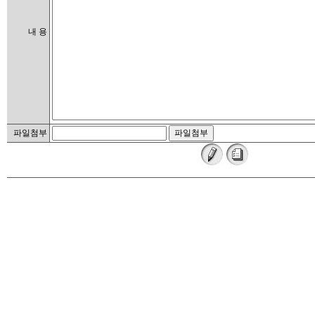
내 용
파일첨부