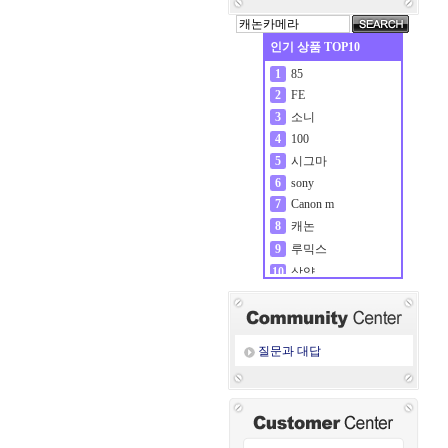
인기 상품 TOP10
85
1
FE
2
소니
3
100
4
시그마
5
sony
6
Canon m
7
캐논
8
루믹스
9
삼양
10
질문과 대답