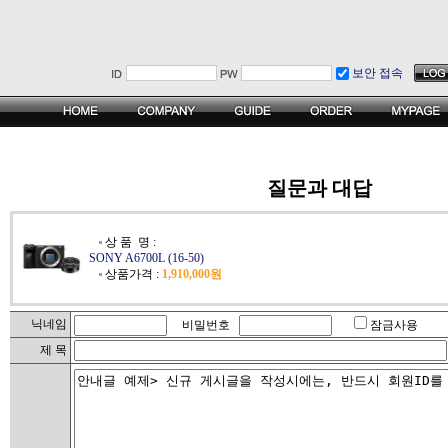
보안 접속
질문과 대답
상 품 명 :
SONY A6700L (16-50)
상품가격 :
1,910,000원
닉네임
비밀번호
잠금사용
제 목