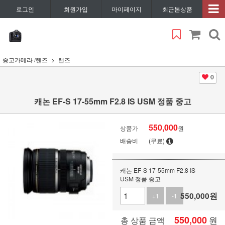
로그인
회원가입
마이페이지
최근본상품
중고카메라 /랜즈
랜즈
0
캐논 EF-S 17-55mm F2.8 IS USM 정품 중고
550,000
상품가
원
배송비
(무료)
캐논 EF-S 17-55mm F2.8 IS
USM 정품 중고
550,000
원
+1
-1
550,000
원
총 상품 금액