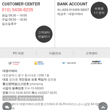
CUSTOMER CENTER
BANK ACCOUNT
010) 5438-8235
비회원
하나634-910459-58207
1:1 문의
예금주 : 대명카메라
평일 09:30 ~ 19:00
주말 09:30 ~ 18:30
일요일휴무
고객센터
연결하기
PC 버전
이용안내
고객센터
대명카메라
대전광역시 중구 동서대로 1298 1층
대표
정찬종
개인정보 보호 책임자
정찬종
통신판매업신고번호
jchanjong
사업자 등록번호
314-15-58365
전화
010) 5438-8235
팩스
042]537-8235
이용약관
개인정보처리방침
Copyright © 대명카메라,대전중고카메라,D-SLR미러리스,소니,삼양 All rights
reserved.