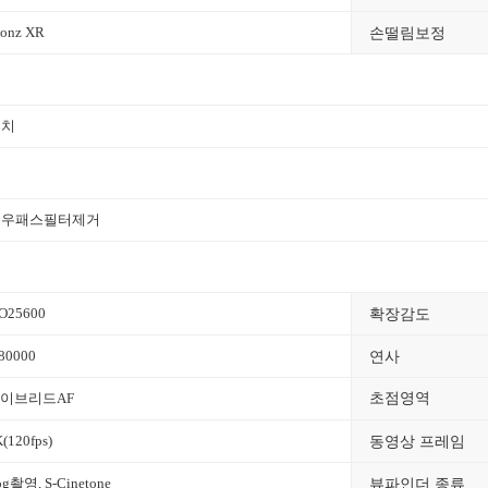
손떨림보정
ionz XR
터치
로우패스필터제거
확장감도
SO25600
연사
/80000
이브리드AF
초점영역
동영상 프레임
(120fps)
뷰파인더 종류
og촬영, S-Cinetone