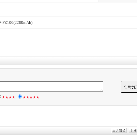
P-FZ100(2280mAh)
★★★★
★★★★★