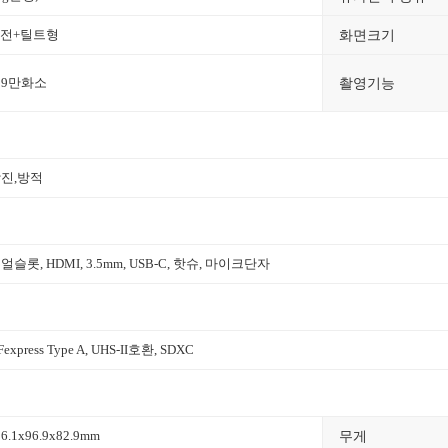
화면크기
전+틸트형
촬영기능
09만화소
진,방적
얼슬롯,
HDMI
,
3.5mm
,
USB-C
,
핫슈
,
마이크단자
Fexpress Type A, UHS-II호환,
SDXC
무게
36.1x96.9x82.9mm