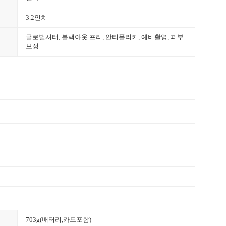
3.2인치
글로벌셔터, 블랙아웃 프리, 안티플리커, 예비촬영, 피부
보정
703g(배터리,카드포함)