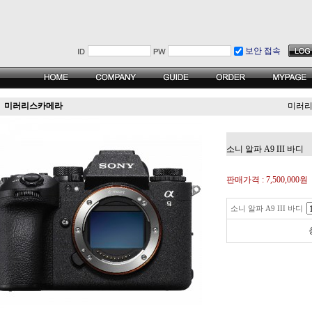
보안 접속
미러리스카메라
미러
소니 알파 A9 III 바디
판매가격 :
7,500,000원
소니 알파 A9 III 바디