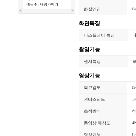
예금주 : 대명카메라
화질엔진
B
화면특징
디스플레이 특징
촬영기능
센서특징
영상기능
최고감도
I
셔터스피드
1
초점방식
하
동영상 해상도
4K
영상기능
L