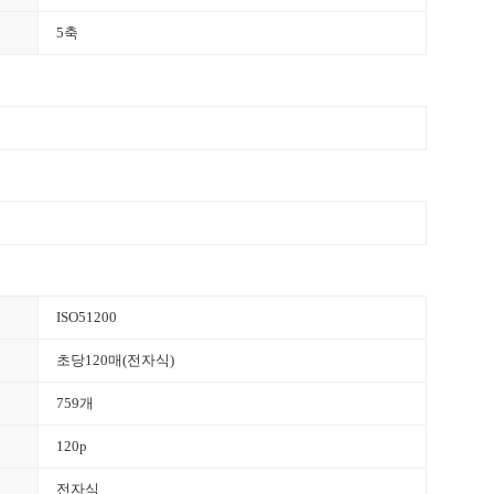
5축
ISO51200
초당120매(전자식)
759개
120p
전자식