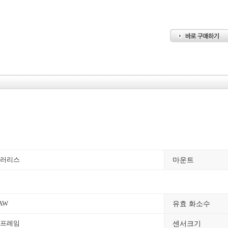
마운트
러리스
유효 화소수
AW
센서크기
프레임