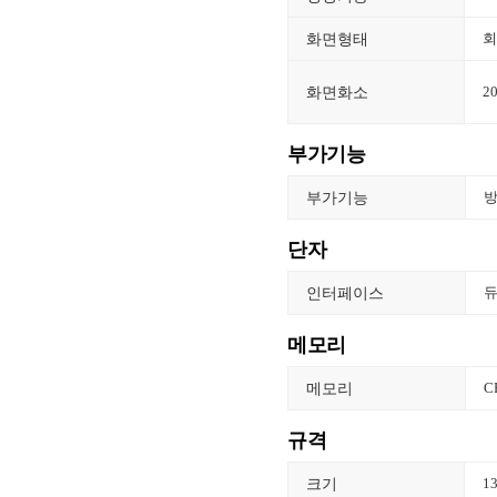
화면형태
회
화면화소
2
부가기능
부가기능
방
단자
인터페이스
듀
메모리
메모리
C
규격
크기
1