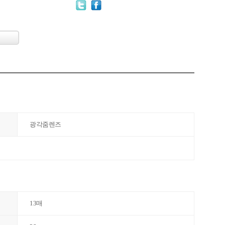
광각줌렌즈
13매