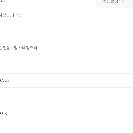
F4.5
최단촬영거리
저분산
,
비구면
손떨림보정
,
스테핑모터
67mm
390g