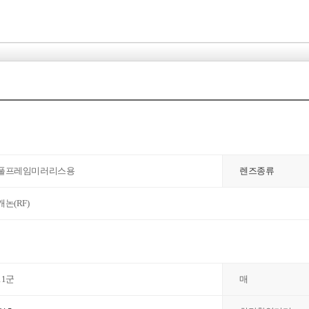
풀프레임미러리스용
렌즈종류
캐논(RF)
11군
매