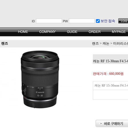
보안 접속
랜즈
랜즈
>
캐논
>
미러리스
캐논 RF 15-30mm F4.5-6
판매가격 :
660,000원
캐논 RF 15-30mm F4.5-6