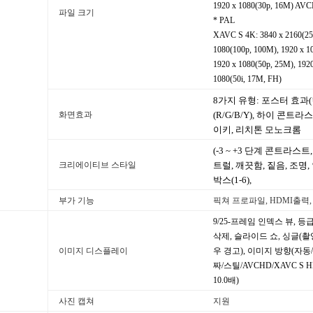
1920 x 1080(30p, 16M) AVCH
파일 크기
* PAL
XAVC S 4K: 3840 x 2160(25
1080(100p, 100M), 1920 x 1
1920 x 1080(50p, 25M), 192
1080(50i, 17M, FH)
8가지 유형: 포스터 효과(
화면효과
(R/G/B/Y), 하이 콘트
이키, 리치톤 모노크롬
(-3 ~ +3 단계 콘트라스트, 
크리에이티브 스타일
트럴, 깨끗함, 짙음, 조명,
박스(1-6),
부가 기능
픽쳐 프로파일, HDMI출력
9/25-프레임 인덱스 뷰, 
삭제, 슬라이드 쇼, 싱글(
이미지 디스플레이
우 경고), 이미지 방향(자동/
짜/스틸/AVCHD/XAVC S HD
10.0배)
사진 캡쳐
지원