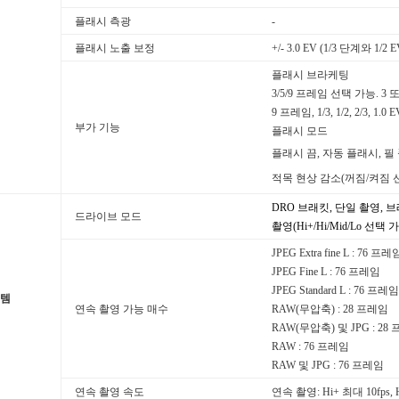
플래시 측광
-
플래시 노출 보정
+/- 3.0 EV (1/3 단계와 1
플래시 브라케팅
3/5/9 프레임 선택 가능. 3 또는 5
9 프레임, 1/3, 1/2, 2/3, 1.0
부가 기능
플래시 모드
플래시 끔, 자동 플래시, 필
적목 현상 감소(꺼짐/켜짐 선
DRO 브래킷, 단일 촬영, 브
드라이브 모드
촬영(Hi+/Hi/Mid/Lo 선
JPEG Extra fine L : 76 프레
JPEG Fine L : 76 프레임
JPEG Standard L : 76 프레임
스템
연속 촬영 가능 매수
RAW(무압축) : 28 프레임
RAW(무압축) 및 JPG : 28
RAW : 76 프레임
RAW 및 JPG : 76 프레임
연속 촬영 속도
연속 촬영: Hi+ 최대 10fps, H