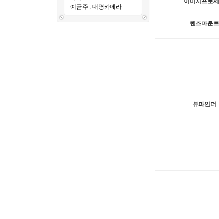
이미지프로세
예금주 : 대명카메라
렌즈마운트
뷰파인더