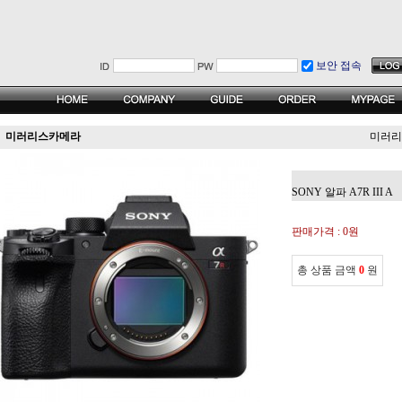
보안 접속
미러리스카메라
미러리
SONY 알파 A7R III A
판매가격 :
0원
총 상품 금액
0
원