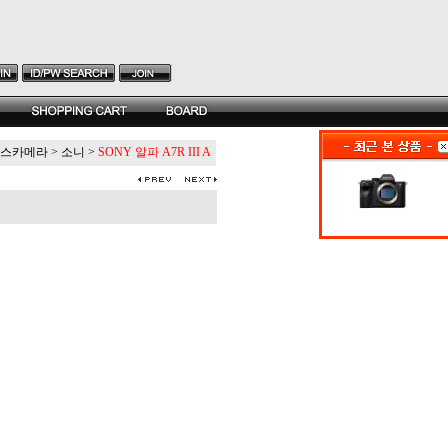
스카메라
>
소니
>
SONY 알파 A7R III A