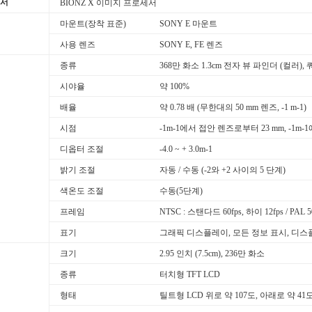
서
BIONZ X 이미지 프로세서
마운트(장착 표준)
SONY E 마운트
사용 렌즈
SONY E, FE 렌즈
종류
368만 화소 1.3cm 전자 뷰 파인더 (컬러), 
시야율
약 100%
배율
약 0.78 배 (무한대의 50 mm 렌즈, -1 m-1)
시점
-1m-1에서 접안 렌즈로부터 23 mm, -1m-
디옵터 조절
-4.0 ~ + 3.0m-1
밝기 조절
자동 / 수동 (-2와 +2 사이의 5 단계)
색온도 조절
수동(5단계)
프레임
NTSC : 스탠다드 60fps, 하이 12fps / PAL 5
표기
그래픽 디스플레이, 모든 정보 표시, 디스
크기
2.95 인치 (7.5cm), 236만 화소
종류
터치형 TFT LCD
형태
틸트형 LCD 위로 약 107도, 아래로 약 41