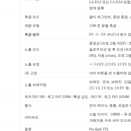
LA-EA2 또는 LA-EA4 포함
영역 등록
측광 모드
멀티 세그먼트, 중앙 중점, 
계량 유형
1200 존 분할 측광
측광 범위
EV -3 ~ EV 20 (F2.0 렌즈
동영상 (프로그램 AE(P) / 조
노출 모드
슬로우모션 및 퀵 모션 (프로그램
(M)), 자동 (iAuto), 프로그
노출 보정
+/- 5.0 EV (1/3 EV, 1/2
AE 고정
셔터 버튼을 반 누름하면 잠김. 
브래킷 : 연속, 브래킷 : 단일,
노출 브래키팅
2/3, 1.0, 2.0 또는 3.0 EV 증
최저 ISO 100 - 최고 ISO 32000 / 확장 감도 : ISO 50 - 최고 ISO 102400
형식
전자 제어식, 종횡, 초점면
스틸 이미지 : 1/8000 ~ 30 
셔터속도
1/60(자동 저속 셔터 모드에서
종류
Pre-flash TTL