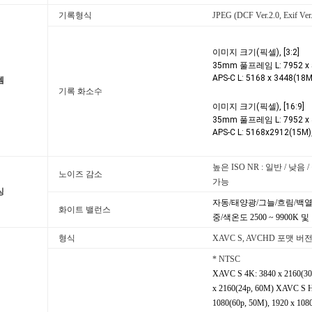
기록형식
JPEG (DCF Ver.2.0, Exif V
이미지 크기(픽셀), [3:2]
35mm 풀프레임 L: 7952 x 530
APS-C L: 5168 x 3448(18M
템
기록 화소수
이미지 크기(픽셀), [16:9]
35mm 풀프레임 L: 7952 x 447
APS-C L: 5168x2912(15M),
높은 ISO NR : 일반 / 낮음
노이즈 감소
가능
싱
자동/태양광/그늘/흐림/백열
화이트 밸런스
중/색온도 2500 ~ 9900K 및
형식
XAVC S, AVCHD 포맷 버전.
* NTSC
XAVC S 4K: 3840 x 2160(30p
x 2160(24p, 60M) XAVC S HD
1080(60p, 50M), 1920 x 108