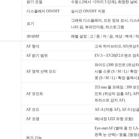
밝기 조절
수동 (-2에서 +2까지 5 단계), 화창한 날씨
디스플레이 ON/OFF
실시간 ON/OFF 지원
그래픽 디스플레이, 모든 정보 표시, 디스패
표기
니터 끔, 뷰파인더용, 히스토그램
최대MF
레벨 설정 : 고 / 중 / 저 / 끔, 색상 : 백색 / 
AF 형식
고속 하이브리드 AF(위상차
AF 밝기 범위
EV-3 ~ EV20(F2.0 렌즈 장착
와이드 (399 포인트 (위상차 검
AF 영역 선택 모드
시블 스폿 (S / M / L) / 
폿 (S / M / L) / 확장 플렉
353 mm 풀 프레임 : 399 
AF 포인트
인트 (위상차 검출 AF), APS
트라스트 감지 AF)
AF 모드
AF-A (자동 AF), AF-S (
AF 조명
예(내장 LED 유형 포함)
Eye-start AF (별매 품 인 L
왼쪽 눈 선택) / 동물, [동영
부가 기능