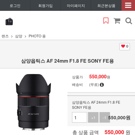
로그인
회원가입
마이페이지
최근본상품
랜즈
삼양
PHOTO 용
0
삼양옵틱스 AF 24mm F1.8 FE SONY FE용
550,000
상품가
원
배송비
(무료)
삼양옵틱스 AF 24mm F1.8 FE
SONY FE용
550,000
원
+1
-1
550,000
원
총 상품 금액