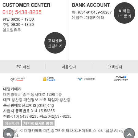
CUSTOMER CENTER
BANK ACCOUNT
010) 5438-8235
비회원
하나634-910459-58207
1:1 문의
예금주 : 대명카메라
평일 09:30 ~ 19:00
주말 09:30 ~ 18:30
일요일휴무
고객센터
연결하기
PC 버전
이용안내
고객센터
대명카메라
대전광역시 중구 동서대로 1298 1층
대표
정찬종
개인정보 보호 책임자
정찬종
통신판매업신고번호
jchanjong
사업자 등록번호
314-15-58365
전화
010) 5438-8235
팩스
042]537-8235
이용약관
개인정보처리방침
Copyright © 대명카메라,대전중고카메라,D-SLR미러리스,소니,삼양 All rights
reserved.