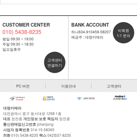
CUSTOMER CENTER
BANK ACCOUNT
010) 5438-8235
비회원
하나634-910459-58207
1:1 문의
예금주 : 대명카메라
평일 09:30 ~ 19:00
주말 09:30 ~ 18:30
일요일휴무
고객센터
연결하기
PC 버전
이용안내
고객센터
대명카메라
대전광역시 중구 동서대로 1298 1층
대표
정찬종
개인정보 보호 책임자
정찬종
통신판매업신고번호
jchanjong
사업자 등록번호
314-15-58365
전화
010) 5438-8235
팩스
042]537-8235