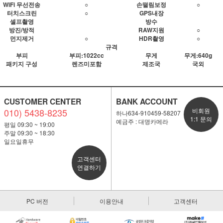
WiFi 무선전송
○
손떨림보정
○
터치스크린
○
GPS내장
셀프촬영
방수
방진/방적
RAW지원
○
먼지제거
○
HDR촬영
○
규격
부피
부피:1022cc
무게
무게:640g
패키지 구성
렌즈미포함
제조국
국외
CUSTOMER CENTER
BANK ACCOUNT
010) 5438-8235
비회원
하나634-910459-58207
1:1 문의
예금주 : 대명카메라
평일 09:30 ~ 19:00
주말 09:30 ~ 18:30
일요일휴무
고객센터
연결하기
PC 버전
이용안내
고객센터