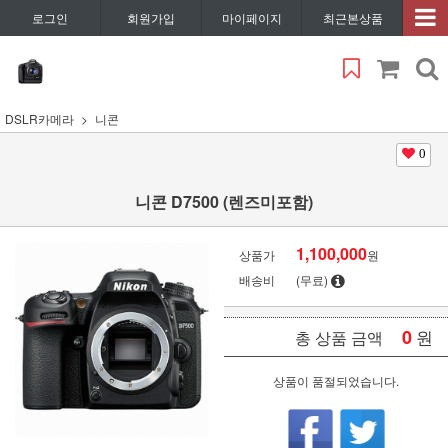
로그인
회원가입
마이페이지
최근본상품
DSLR카메라
니콘
0
니콘 D7500 (렌즈미포함)
1,100,000
상품가
원
배송비
(무료)
0
원
총 상품 금액
상품이 품절되었습니다.