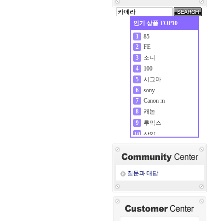
인기 상품 TOP10
85
1
FE
2
소니
3
100
4
시그마
5
sony
6
Canon m
7
캐논
8
루믹스
9
삼양
10
질문과 대답