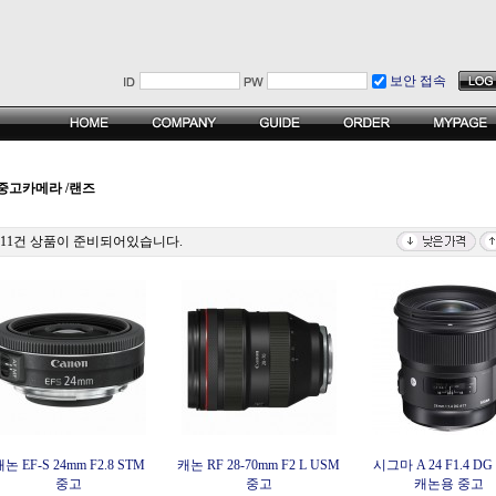
보안 접속
중고카메라 /랜즈
311건 상품이 준비되어있습니다.
논 EF-S 24mm F2.8 STM
캐논 RF 28-70mm F2 L USM
시그마 A 24 F1.4 DG
중고
중고
캐논용 중고