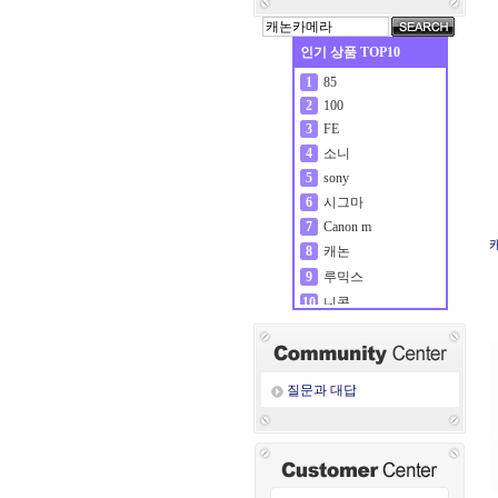
인기 상품 TOP10
85
1
100
2
FE
3
소니
4
sony
5
시그마
6
Canon m
7
캐
캐논
8
루믹스
9
니콘
10
질문과 대답