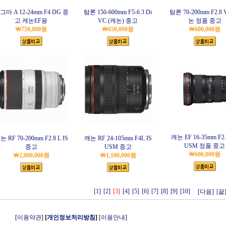
그마 A 12-24mm F4 DG 중
탐론 150-600mm F5-6.3 Di
탐론 70-200mm F2.8
고 캐논EF용
VC (캐논) 중고
논 정품 중고
￦750,000원
￦650,000원
￦600,000원
캐논 EF 16-35mm F2.8
논 RF 70-200mm F2.8 L IS
캐논 RF 24-105mm F4L IS
USM 정품 중고
중고
USM 중고
￦600,000원
￦2,800,000원
￦1,100,000원
[1]
[2]
[3]
[4]
[5]
[6]
[7]
[8]
[9]
[10]
[다음]
[끝
[
이용약관
]
[
개인정보처리방침
]
[
이용안내
]