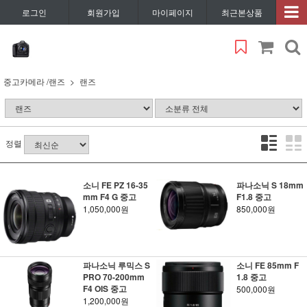
로그인
회원가입
마이페이지
최근본상품
중고카메라 /랜즈
랜즈
정렬
소니 FE PZ 16-35
파나소닉 S 18mm
mm F4 G 중고
F1.8 중고
1,050,000원
850,000원
파나소닉 루믹스 S
소니 FE 85mm F
PRO 70-200mm
1.8 중고
F4 OIS 중고
500,000원
1,200,000원